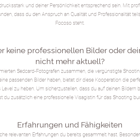
drucksstark und deiner Persönlichkeit entsprechend sein. Mit profe
den, dass du den Anspruch an Qualität und Professionalität tei
Focoso steht.
r keine professionellen Bilder oder dei
nicht mehr aktuell?
mmierten Sedcard-Fotografen zusammen, die vergünstigte Shootin
keine passenden Bilder ha
ben, bietet dir diese Kooperation die perf
 Level zu heben. Um sicherzustellen, dass du auf deinen Bildern 
t du zusätzlich eine professionelle Visagistin für das Shooting bu
Erfahrungen und Fähigkeiten
elche relevanten Erfahrungen du bereits gesammelt hast. Besonder