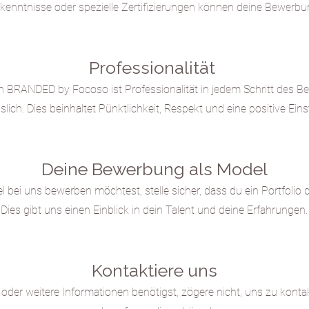
enntnisse oder spezielle Zertifizierungen können deine Bewerbu
Professionalität
n BRANDED by Focoso ist Professionalität in jedem Schritt des
slich. Dies beinhaltet Pünktlichkeit, Respekt und eine po
s
itive Eins
Deine Bewerbung als Model
bei uns bewerben möchtest, stelle sicher, dass du ein Portfolio d
Dies gibt uns einen Einblick in dein Talent und deine Erfahrungen.
Kontaktiere uns
der weitere Informationen benötigst, zögere nicht, uns zu kontak