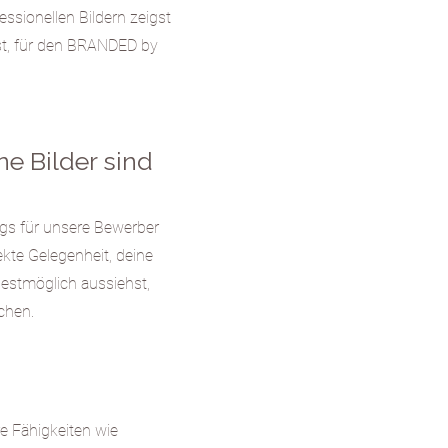
ssionellen Bildern zeigst
lst, für den BRANDED by
ne Bilder sind
gs für unsere Bewerber
ekte Gelegenheit, deine
bestmöglich aussiehst,
ch
en.
e Fähigkeiten wie