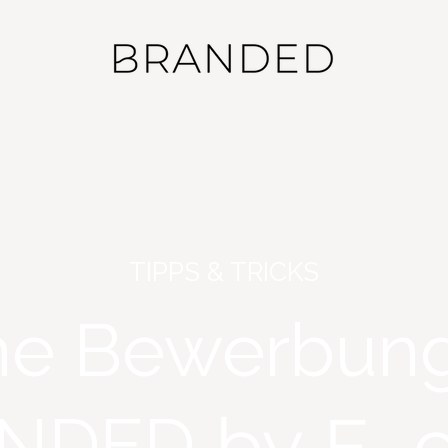
TIPPS & TRICKS
ne Bewerbung
by F
o
ANDED