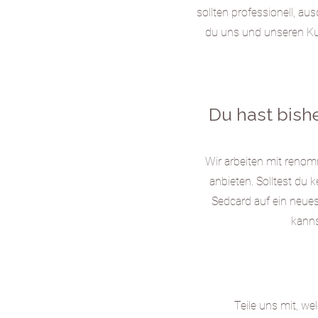
sollten professionell, a
us
du uns und unseren Kun
Du hast bishe
Wir arbeiten mit reno
anbieten. Solltest du 
Sedcard auf ein neues
kanns
Teile uns mit, w