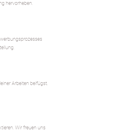
ng hervorheben.
 Bewerbungsprozesses
tellung.
einer Arbeiten beifügst.
tieren. Wir freuen uns