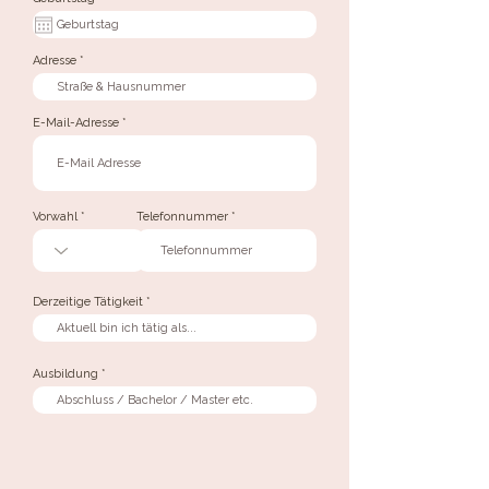
e
q
u
i
r
Adresse
e
d
E-Mail-Adresse
Vorwahl
Telefonnummer
Derzeitige Tätigkeit
Ausbildung