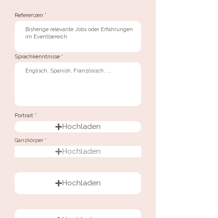
Referenzen
Sprachkenntnisse
Portrait
Hochladen
Ganzkörper
Unterstützte Datei hochladen (max. 15MB)
Hochladen
Unterstützte Datei hochladen (max. 15MB)
Hochladen
Unterstützte Datei hochladen (max. 15MB)