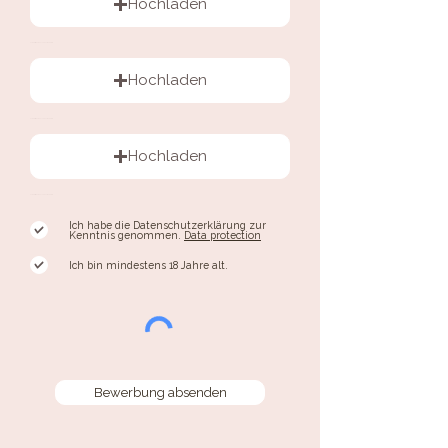
Hochladen
Unterstützte Datei hochladen (max. 15MB)
Hochladen
Unterstützte Datei hochladen (max. 15MB)
Hochladen
Unterstützte Datei hochladen (max. 15MB)
Ich habe die Datenschutzerklärung zur
Kenntnis genommen.
Data protection
Ich bin mindestens 18 Jahre alt.
Bewerbung absenden